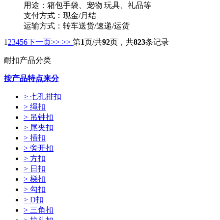
用途：箱包手袋、宠物 玩具、礼品等
支付方式：现金/月结
运输方式：转车送货/速递/运货
供货能力：10000PCS/天
1
2
3
4
5
6
下一页>>
>>
第
1
页/共
92
页，共
823
条记录
起订量：1000PCS
耐扣产品分类
按产品特点来分
> 七孔排扣
> 绳扣
> 吊钟扣
> 尾夹扣
> 插扣
> 旁开扣
> 方扣
> 日扣
> 梯扣
> 勾扣
> D扣
> 三角扣