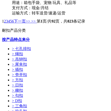
用途：箱包手袋、宠物 玩具、礼品等
支付方式：现金/月结
运输方式：转车送货/速递/运货
供货能力：10000PCS/天
1
2
3
4
5
6
下一页>>
>>
第
1
页/共
92
页，共
823
条记录
起订量：1000PCS
耐扣产品分类
按产品特点来分
> 七孔排扣
> 绳扣
> 吊钟扣
> 尾夹扣
> 插扣
> 旁开扣
> 方扣
> 日扣
> 梯扣
> 勾扣
> D扣
> 三角扣