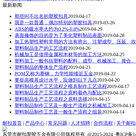
最新新闻
那些叫不出名的塑胶扣具
2019-04-17
我是一款普通，偶尔特别的塑胶扣具
2019-03-26
ABS的吸水率大约为0.2%-0.8%
2019-04-29
表面修饰的目的是为了美化塑料制品表面
2019-04-28
加工热塑性塑料常用的方法有挤出、注塑成型、压延、吹
塑料制品生产的工艺流程
2019-04-26
机械加工是借用金属和木材等的加工方法
2019-04-25
塑料加工一般包括塑料的配料、成型、机械加工、接合、
塑料制品的整体生产流程
2019-04-23
POM又称为赛钢，力学性能接近五金
2019-04-22
要提高模具设计水平，应做到以下几点
2019-04-20
塑料制品生产工艺流程之模具制作工艺流程
2019-04-17
塑料制品生产工艺流程之原料着色与配比
2019-04-16
塑料制品生产工艺流程之原料选择
2019-04-15
塑料制品制作工艺及一般生产流程之机械加工
2019-04-14
塑料制品制作工艺及一般生产流程之组装
2019-04-14
耐扣首页
|
产品中心
|
常见问题
|
人才招聘
|
合作流程
|
关于耐扣
东莞市耐扣塑胶五金有限公司版权所有 @2015-2024 粤ICP备140