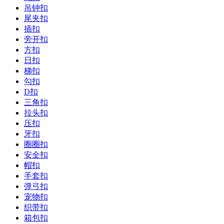
吊钟扣
尾夹扣
插扣
旁开扣
方扣
日扣
梯扣
勾扣
D扣
三角扣
拉头扣
压扣
牙扣
圈圈扣
安全扣
帽扣
手套扣
弹弓扣
宠物扣
织带扣
箱包扣