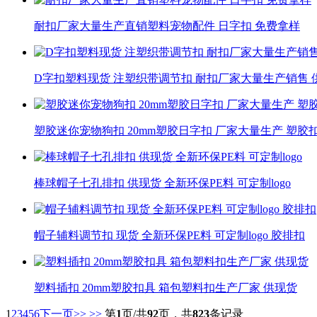
耐扣厂家大量生产直销塑料宠物配件 日字扣 免费拿样
D字扣塑料现货 注塑织带调节扣 耐扣厂家大量生产销售 
塑胶迷你宠物狗扣 20mm塑胶日字扣 厂家大量生产 塑胶
棒球帽子七孔排扣 供现货 全新环保PE料 可定制logo
帽子辅料调节扣 现货 全新环保PE料 可定制logo 胶排扣
塑料插扣 20mm塑胶扣具 箱包塑料扣生产厂家 供现货
1
2
3
4
5
6
下一页>>
>>
第
1
页/共
92
页，共
823
条记录