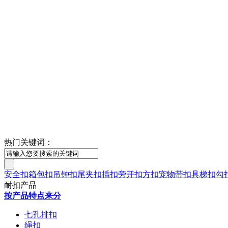
热门关键词：
安全扣
箱包扣
吊钟扣
尾夹扣
插扣
旁开扣
方扣
宠物带扣具
梯扣
勾
耐扣产品
按产品特点来分
七孔排扣
绳扣