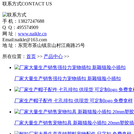
联系方式
CONTACT US
手 机：13827247688
Q Q：495574909
网 址：
www.naikle.cn
Email:naikle@163.com
地 址：东莞市茶山镇京山村江南路25号
所在位置：
首页
>>
产品中心
>>
厂家大量生产销售强拉力宠物插扣 新颖猫脸小插扣
厂家生产帽子配件 七孔排扣 供现货 可定制logo 免费拿样
厂家大量生产销售宠物扣具 新颖猫脸小插扣 20mm塑胶