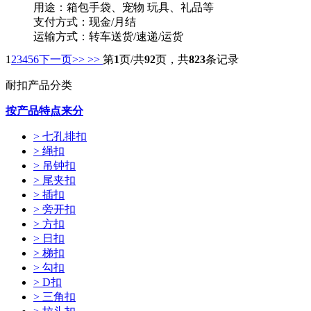
用途：箱包手袋、宠物 玩具、礼品等
支付方式：现金/月结
运输方式：转车送货/速递/运货
供货能力：10000PCS/天
1
2
3
4
5
6
下一页>>
>>
第
1
页/共
92
页，共
823
条记录
起订量：1000PCS
耐扣产品分类
按产品特点来分
> 七孔排扣
> 绳扣
> 吊钟扣
> 尾夹扣
> 插扣
> 旁开扣
> 方扣
> 日扣
> 梯扣
> 勾扣
> D扣
> 三角扣