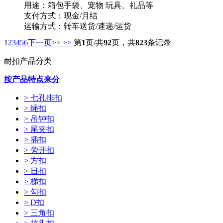
用途：箱包手袋、宠物 玩具、礼品等
支付方式：现金/月结
运输方式：转车送货/速递/运货
供货能力：10000PCS/天
1
2
3
4
5
6
下一页>>
>>
第
1
页/共
92
页，共
823
条记录
起订量：1000PCS
耐扣产品分类
按产品特点来分
> 七孔排扣
> 绳扣
> 吊钟扣
> 尾夹扣
> 插扣
> 旁开扣
> 方扣
> 日扣
> 梯扣
> 勾扣
> D扣
> 三角扣