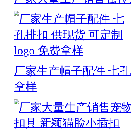
厂家生产帽子配件 七孔排
拿样