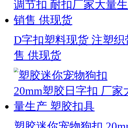
D字扣塑料现货 注塑织
售 供现货
塑胶迷你宠物狗扣 20