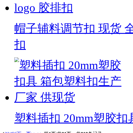
帽子辅料调节扣 现货 全
扣
塑料插扣 20mm塑胶