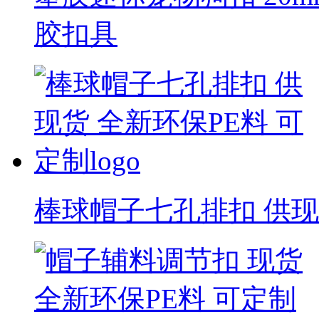
胶扣具
棒球帽子七孔排扣 供现货