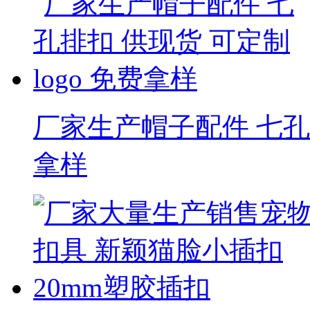
厂家生产帽子配件 七孔排
拿样