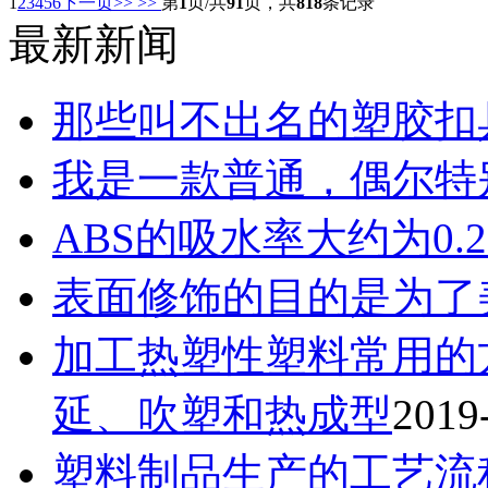
1
2
3
4
5
6
下一页>>
>>
第
1
页/共
91
页，共
818
条记录
最新新闻
那些叫不出名的塑胶扣
我是一款普通，偶尔特
ABS的吸水率大约为0.2%
表面修饰的目的是为了
加工热塑性塑料常用的
延、吹塑和热成型
2019
塑料制品生产的工艺流