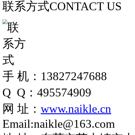
联系方式
CONTACT US
手 机：13827247688
Q Q：495574909
网 址：
www.naikle.cn
Email:naikle@163.com