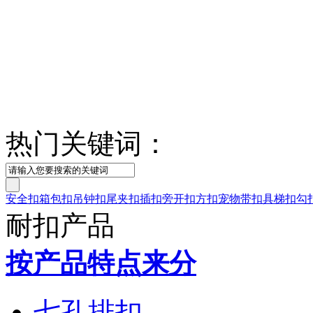
热门关键词：
安全扣
箱包扣
吊钟扣
尾夹扣
插扣
旁开扣
方扣
宠物带扣具
梯扣
勾
耐扣产品
按产品特点来分
七孔排扣